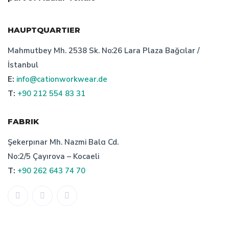
HAUPTQUARTIER
Mahmutbey Mh. 2538 Sk. No:26 Lara Plaza Bağcılar /
İstanbul
E:
info@cationworkwear.de
T:
+90 212 554 83 31
FABRIK
Şekerpınar Mh. Nazmi Balcı Cd.
No:2/5 Çayırova – Kocaeli
T:
+90 262 643 74 70