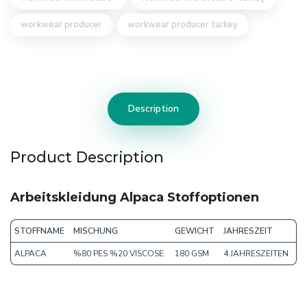
workwear producer
workwear producer turkey
Description
Product Description
Arbeitskleidung Alpaca Stoffoptionen
STOFFNAME
MISCHUNG
GEWICHT
JAHRESZEIT
ALPACA
%80 PES %20 VISCOSE
180 GSM
4 JAHRESZEITEN