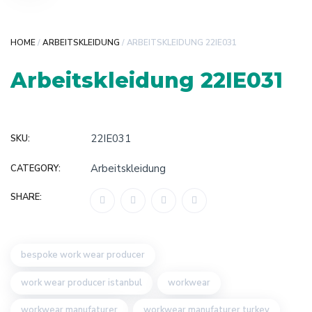
HOME
/
ARBEITSKLEIDUNG
/ ARBEITSKLEIDUNG 22IE031
Arbeitskleidung 22IE031
22IE031
SKU:
Arbeitskleidung
CATEGORY:
SHARE:
bespoke work wear producer
work wear producer istanbul
workwear
workwear manufaturer
workwear manufaturer turkey