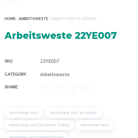
HOME
/
ARBEITSWESTE
/ ARBEITSWESTE 22YE007
Arbeitsweste 22YE007
22YE007
SKU:
Arbeitsweste
CATEGORY:
SHARE:
work wear vest
work wear vest producer
work wear vest producer turkey
workwear vest
workwear vest manufacturer