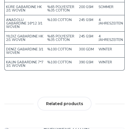
KÜRE GABARDINE HK
%65 POLYESTER
200 GSM
SOMMER
2/1 WOVEN
%35 COTTON
ANADOLU
%100 COTTON
245 GSM
4
GABARDINE 16*12 3/1
JAHRESZEITEN
WOVEN
YILDIZ GABARDINE HK
%65 POLYESTER
245 GSM
4
2/1 WOVEN
%35 COTTON
JAHRESZEITEN
DENİZ GABARDINE 3/1
%100 COTTON
300 GDM
WINTER
WOVEN
KALIN GABARDINE 7*7
%100 COTTON
390 GSM
WINTER
3/1 WOVEN
Related products