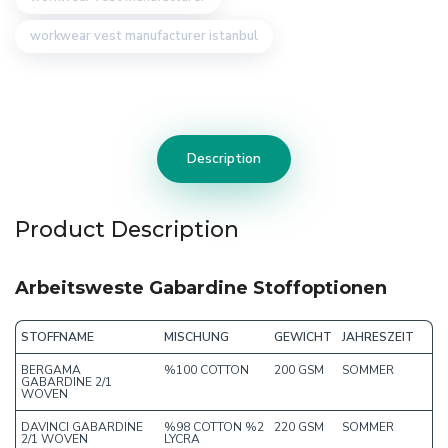
workwear vest manufacturer istanbul
Description
Product Description
Arbeitsweste Gabardine Stoffoptionen
STOFFNAME
MISCHUNG
GEWICHT
JAHRESZEIT
BERGAMA
%100 COTTON
200 GSM
SOMMER
GABARDINE 2/1
WOVEN
DAVINCI GABARDINE
%98 COTTON %2
220 GSM
SOMMER
2/1 WOVEN
LYCRA