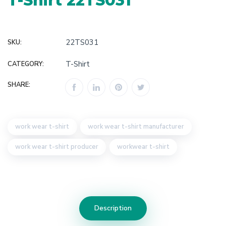
T-Shirt 22TS031
22TS031
SKU:
T-Shirt
CATEGORY:
SHARE:
work wear t-shirt
work wear t-shirt manufacturer
work wear t-shirt producer
workwear t-shirt
Description