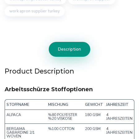
work apron supplier turkey
Description
Product Description
Arbeitsschürze Stoffoptionen
STOFFNAME
MISCHUNG
GEWICHT
JAHRESZEIT
ALPACA
%80 POLYESTER
180 GSM
4
%20 VİSKOSE
JAHRESZEITEN
BERGAMA
%100 COTTON
200 GSM
4
GABARDINE 2/1
JAHRESZEITEN
WOVEN