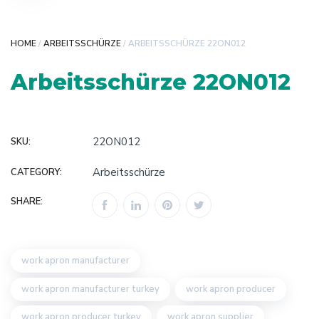
HOME
/
ARBEITSSCHÜRZE
/ ARBEITSSCHÜRZE 22ON012
Arbeitsschürze 22ON012
22ON012
SKU:
Arbeitsschürze
CATEGORY:
SHARE:
work apron manufacturer
work apron manufacturer turkey
work apron producer
work apron producer turkey
work apron supplier