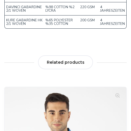
DAVINCI GABARDINE
%98 COTTON %2
220 GSM
4
2/1 WOVEN
LYCRA
JAHRESZEITEN
KURE GABARDINE HK
%65 POLYESTER
200 GSM
4
2/1 WOVEN
%35 COTTON
JAHRESZEITEN
Related products