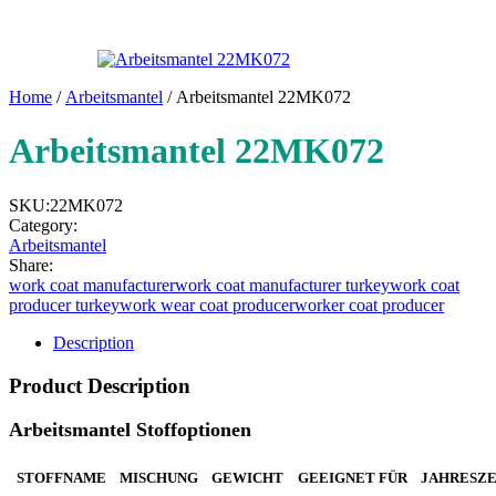
Home
/
Arbeitsmantel
/ Arbeitsmantel 22MK072
Arbeitsmantel 22MK072
SKU:
22MK072
Category:
Arbeitsmantel
Share:
work coat manufacturer
work coat manufacturer turkey
work coat
producer turkey
work wear coat producer
worker coat producer
Description
Product Description
Arbeitsmantel Stoffoptionen
STOFFNAME
MISCHUNG
GEWICHT
GEEIGNET FÜR
JAHRESZE