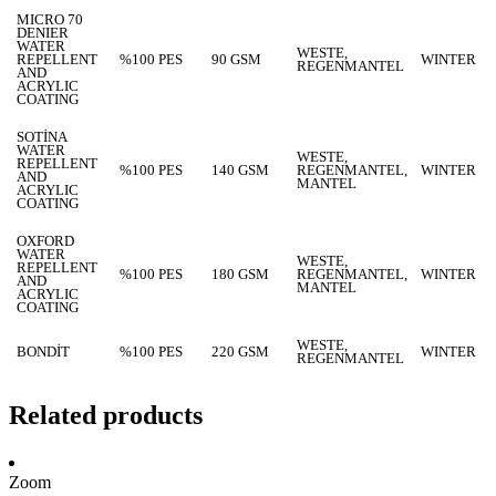
MICRO 70
DENIER
WATER
WESTE,
REPELLENT
%100 PES
90 GSM
WINTER
REGENMANTEL
AND
ACRYLIC
COATING
SOTİNA
WATER
WESTE,
REPELLENT
%100 PES
140 GSM
REGENMANTEL,
WINTER
AND
MANTEL
ACRYLIC
COATING
OXFORD
WATER
WESTE,
REPELLENT
%100 PES
180 GSM
REGENMANTEL,
WINTER
AND
MANTEL
ACRYLIC
COATING
WESTE,
BONDİT
%100 PES
220 GSM
WINTER
REGENMANTEL
Related products
Zoom