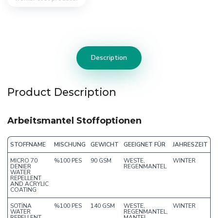
Description
Product Description
Arbeitsmantel Stoffoptionen
STOFFNAME
MISCHUNG
GEWICHT
GEEIGNET FÜR
JAHRESZEIT
MICRO 70
%100 PES
90 GSM
WESTE,
WINTER
DENIER
REGENMANTEL
WATER
REPELLENT
AND ACRYLIC
COATING
SOTİNA
%100 PES
140 GSM
WESTE,
WINTER
WATER
REGENMANTEL,
REPELLENT
MANTEL