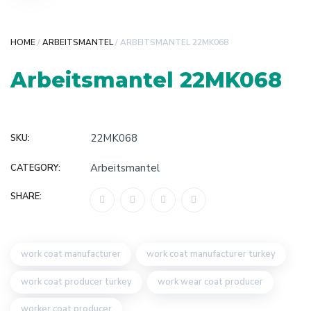
HOME
/
ARBEITSMANTEL
/ ARBEITSMANTEL 22MK068
Arbeitsmantel 22MK068
22MK068
SKU:
Arbeitsmantel
CATEGORY:
SHARE:
work coat manufacturer
work coat manufacturer turkey
work coat producer turkey
work wear coat producer
worker coat producer