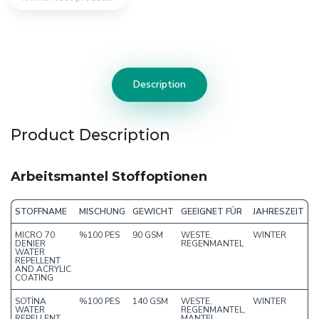
Description
Product Description
Arbeitsmantel Stoffoptionen
STOFFNAME
MISCHUNG
GEWICHT
GEEIGNET FÜR
JAHRESZEIT
MICRO 70
%100 PES
90 GSM
WESTE,
WINTER
DENIER
REGENMANTEL
WATER
REPELLENT
AND ACRYLIC
COATING
SOTİNA
%100 PES
140 GSM
WESTE,
WINTER
WATER
REGENMANTEL,
REPELLENT
MANTEL