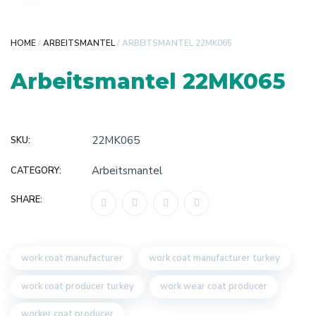
HOME
/
ARBEITSMANTEL
/ ARBEITSMANTEL 22MK065
Arbeitsmantel 22MK065
22MK065
SKU:
Arbeitsmantel
CATEGORY:
SHARE:
work coat manufacturer
work coat manufacturer turkey
work coat producer turkey
work wear coat producer
worker coat producer