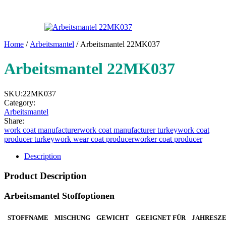
Home
/
Arbeitsmantel
/ Arbeitsmantel 22MK037
Arbeitsmantel 22MK037
SKU:
22MK037
Category:
Arbeitsmantel
Share:
work coat manufacturer
work coat manufacturer turkey
work coat
producer turkey
work wear coat producer
worker coat producer
Description
Product Description
Arbeitsmantel Stoffoptionen
STOFFNAME
MISCHUNG
GEWICHT
GEEIGNET FÜR
JAHRESZE