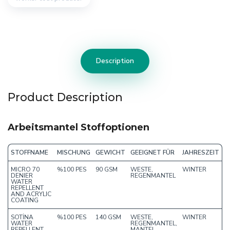
Description
Product Description
Arbeitsmantel Stoffoptionen
STOFFNAME
MISCHUNG
GEWICHT
GEEIGNET FÜR
JAHRESZEIT
MICRO 70
%100 PES
90 GSM
WESTE,
WINTER
DENIER
REGENMANTEL
WATER
REPELLENT
AND ACRYLIC
COATING
SOTİNA
%100 PES
140 GSM
WESTE,
WINTER
WATER
REGENMANTEL,
REPELLENT
MANTEL