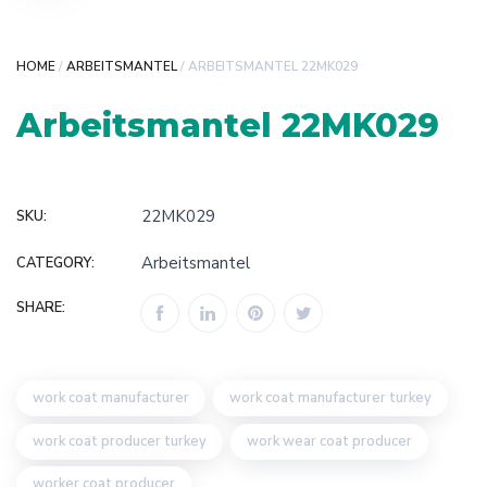
HOME
/
ARBEITSMANTEL
/ ARBEITSMANTEL 22MK029
Arbeitsmantel 22MK029
22MK029
SKU:
Arbeitsmantel
CATEGORY:
SHARE:
work coat manufacturer
work coat manufacturer turkey
work coat producer turkey
work wear coat producer
worker coat producer