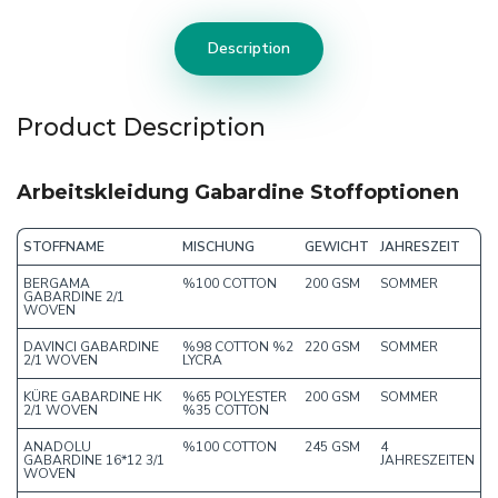
Description
Product Description
Arbeitskleidung Gabardine Stoffoptionen
STOFFNAME
MISCHUNG
GEWICHT
JAHRESZEIT
BERGAMA
%100 COTTON
200 GSM
SOMMER
GABARDINE 2/1
WOVEN
DAVINCI GABARDINE
%98 COTTON %2
220 GSM
SOMMER
2/1 WOVEN
LYCRA
KÜRE GABARDINE HK
%65 POLYESTER
200 GSM
SOMMER
2/1 WOVEN
%35 COTTON
ANADOLU
%100 COTTON
245 GSM
4
GABARDINE 16*12 3/1
JAHRESZEITEN
WOVEN