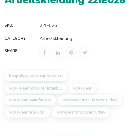
Arbeitskleidung 22IE026
22IE026
SKU:
Arbeitskleidung
CATEGORY:
SHARE:
bespoke work wear producer
work wear producer istanbul
workwear
workwear manufaturer
workwear manufaturer turkey
workwear producer
workwear producer turkey