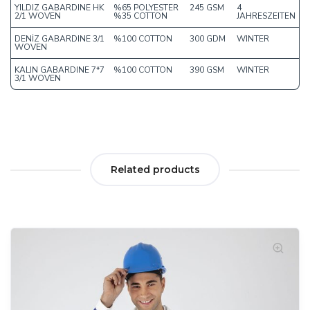
YILDIZ GABARDINE HK
%65 POLYESTER
245 GSM
4
2/1 WOVEN
%35 COTTON
JAHRESZEITEN
DENİZ GABARDINE 3/1
%100 COTTON
300 GDM
WINTER
WOVEN
KALIN GABARDINE 7*7
%100 COTTON
390 GSM
WINTER
3/1 WOVEN
Related products