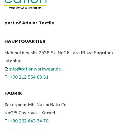
part of Adalar Textile
HAUPTQUARTIER
Mahmutbey Mh. 2538 Sk. No:26 Lara Plaza Bağcılar /
İstanbul
E:
info@cationworkwear.de
T:
+90 212 554 83 31
FABRIK
Şekerpınar Mh. Nazmi Balcı Cd.
No:2/5 Çayırova – Kocaeli
T:
+90 262 643 74 70