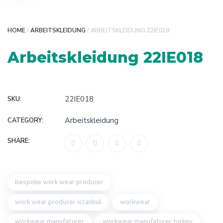
HOME
/
ARBEITSKLEIDUNG
/ ARBEITSKLEIDUNG 22IE018
Arbeitskleidung 22IE018
22IE018
SKU:
Arbeitskleidung
CATEGORY:
SHARE:
bespoke work wear producer
work wear producer istanbul
workwear
workwear manufaturer
workwear manufaturer turkey