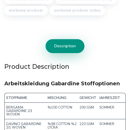
workwear producer
workwear producer turkey
Description
Product Description
Arbeitskleidung Gabardine Stoffoptionen
STOFFNAME
MISCHUNG
GEWICHT
JAHRESZEIT
BERGAMA
%100 COTTON
200 GSM
SOMMER
GABARDINE 2/1
WOVEN
DAVINCI GABARDINE
%98 COTTON %2
220 GSM
SOMMER
2/1 WOVEN
LYCRA