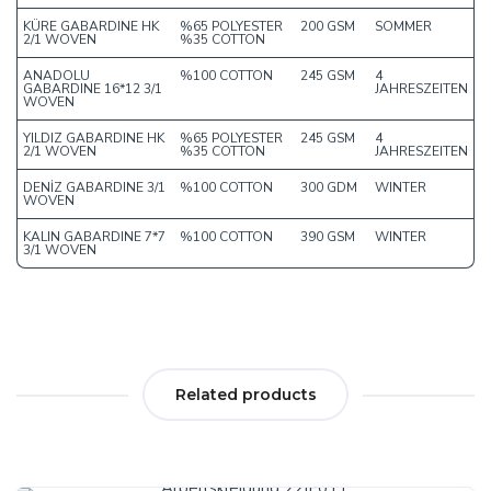
KÜRE GABARDINE HK
%65 POLYESTER
200 GSM
SOMMER
2/1 WOVEN
%35 COTTON
ANADOLU
%100 COTTON
245 GSM
4
GABARDINE 16*12 3/1
JAHRESZEITEN
WOVEN
YILDIZ GABARDINE HK
%65 POLYESTER
245 GSM
4
2/1 WOVEN
%35 COTTON
JAHRESZEITEN
DENİZ GABARDINE 3/1
%100 COTTON
300 GDM
WINTER
WOVEN
KALIN GABARDINE 7*7
%100 COTTON
390 GSM
WINTER
3/1 WOVEN
Related products