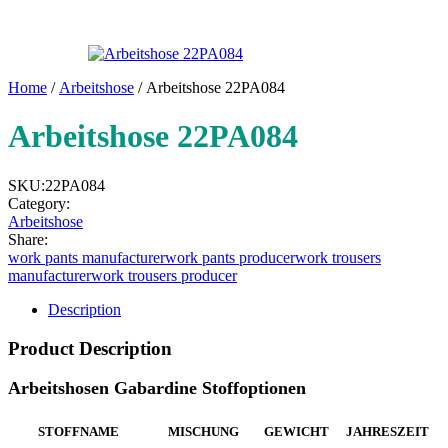
Home
/
Arbeitshose
/ Arbeitshose 22PA084
Arbeitshose 22PA084
SKU:
22PA084
Category:
Arbeitshose
Share:
work pants manufacturer
work pants producer
work trousers
manufacturer
work trousers producer
Description
Product Description
Arbeitshosen Gabardine Stoffoptionen
STOFFNAME
MISCHUNG
GEWICHT
JAHRESZEIT