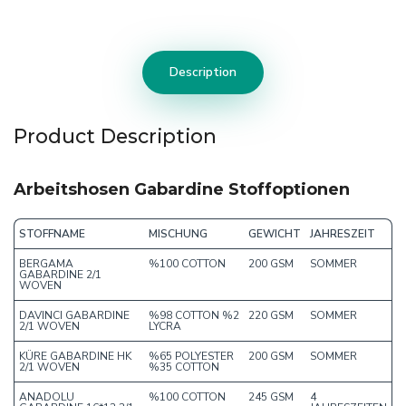
Description
Product Description
Arbeitshosen Gabardine Stoffoptionen
STOFFNAME
MISCHUNG
GEWICHT
JAHRESZEIT
BERGAMA
%100 COTTON
200 GSM
SOMMER
GABARDINE 2/1
WOVEN
DAVINCI GABARDINE
%98 COTTON %2
220 GSM
SOMMER
2/1 WOVEN
LYCRA
KÜRE GABARDINE HK
%65 POLYESTER
200 GSM
SOMMER
2/1 WOVEN
%35 COTTON
ANADOLU
%100 COTTON
245 GSM
4