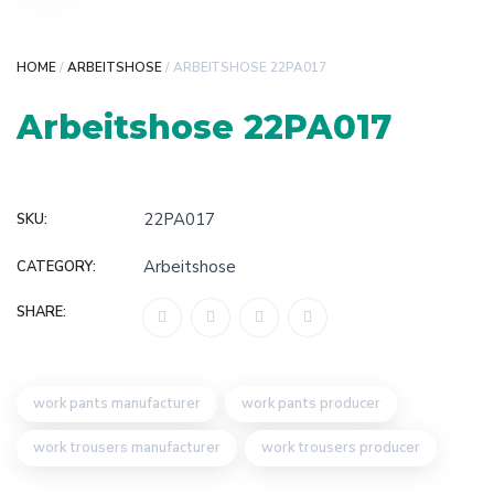
HOME
/
ARBEITSHOSE
/ ARBEITSHOSE 22PA017
Arbeitshose 22PA017
22PA017
SKU:
Arbeitshose
CATEGORY:
SHARE:
work pants manufacturer
work pants producer
work trousers manufacturer
work trousers producer