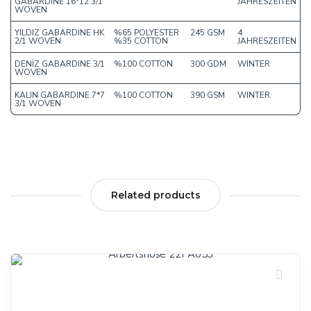
GABARDINE 16*12 3/1
JAHRESZEITEN
WOVEN
YILDIZ GABARDINE HK
%65 POLYESTER
245 GSM
4
2/1 WOVEN
%35 COTTON
JAHRESZEITEN
DENİZ GABARDINE 3/1
%100 COTTON
300 GDM
WINTER
WOVEN
KALIN GABARDINE 7*7
%100 COTTON
390 GSM
WINTER
3/1 WOVEN
Related products