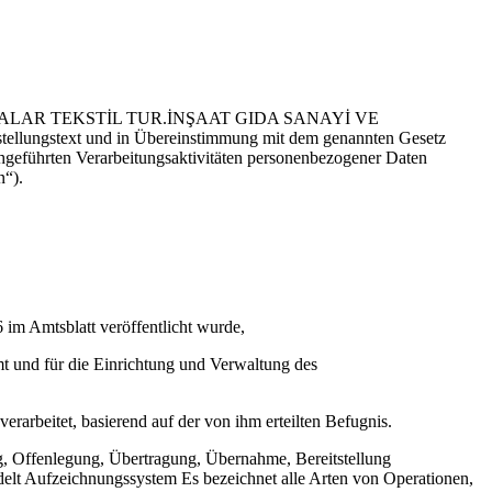
ür ADALAR TEKSTİL TUR.İNŞAAT GIDA SANAYİ VE
tellungstext und in Übereinstimmung mit dem genannten Gesetz
hrten Verarbeitungsaktivitäten personenbezogener Daten
n“).
m Amtsblatt veröffentlicht wurde,
mt und für die Einrichtung und Verwaltung des
erarbeitet, basierend auf der von ihm erteilten Befugnis.
, Offenlegung, Übertragung, Übernahme, Bereitstellung
ndelt Aufzeichnungssystem Es bezeichnet alle Arten von Operationen,