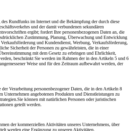
 des Rundfunks im Internet und die Bekämpfung der durch diese
eschäftsverkehrs und der damit verbundenen sekundären
svorschriften ergibt; fordert Ihre personenbezogenen Daten an, die
r ausdrücklichen Zustimmung, Planung, Überwachung und Entwicklung
 Verkaufsförderung und Kundendienst, Werbung, Verkaufsförderung,
he Sicherheit der Personen zu gewährleisten, die in einer
bereinstimmung mit dem Gesetz zu erbringen und Ehrlichkeit,
 werden, beschränkt Sie werden im Rahmen der in den Artikeln 5 und 6
d angemessener Weise und für den Zeitraum aufbewahrt werden, der
arbeitung personenbezogener Daten, die in den Artikeln 8
n vom Unternehmen angebotenen Produkten und Dienstleistungen zu
ategien.Sie können mit natürlichen Personen oder juristischen
ationen geteilt werden.
ahmen der kommerziellen Aktivitäten unseres Unternehmens, über
telt werden eine Ergänzung zu unseren Aktivitäten,