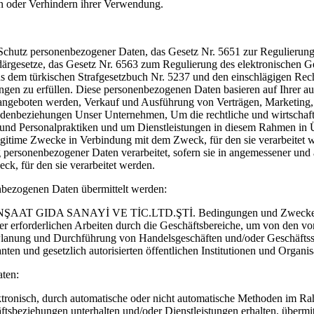
en oder Verhindern ihrer Verwendung.
Schutz personenbezogener Daten, das Gesetz Nr. 5651 zur Regulierung
rgesetze, das Gesetz Nr. 6563 zum Regulierung des elektronischen G
s dem türkischen Strafgesetzbuch Nr. 5237 und den einschlägigen Recht
tungen zu erfüllen. Diese personenbezogenen Daten basieren auf Ihre
angeboten werden, Verkauf und Ausführung von Verträgen, Marketing,
enbeziehungen Unser Unternehmen, Um die rechtliche und wirtschaftlic
nd Personalpraktiken und um Dienstleistungen in diesem Rahmen in Ü
d legitime Zwecke in Verbindung mit dem Zweck, für den sie verarbeitet
 personenbezogener Daten verarbeitet, sofern sie in angemessener un
eck, für den sie verarbeitet werden.
nbezogenen Daten übermittelt werden:
T GIDA SANAYİ VE TİC.LTD.ŞTİ. Bedingungen und Zwecke der Ver
g der erforderlichen Arbeiten durch die Geschäftsbereiche, um von de
 Planung und Durchführung von Handelsgeschäften und/oder Geschäftsstr
ten und gesetzlich autorisierten öffentlichen Institutionen und Organis
ten:
ktronisch, durch automatische oder nicht automatische Methoden im R
ftsbeziehungen unterhalten und/oder Dienstleistungen erhalten, übermit