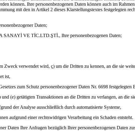
erden können. Ihre personenbezogenen Daten können auch im Rahmen de
mung mit den in Artikel 2 dieses Klarstellungstextes festgelegten re
personenbezogener Daten;
ANAYİ VE TİC.LTD.ŞTİ., Ihre personenbezogenen Daten;
m Zweck verwendet wird, ç) um die Dritten zu kennen, an die sie wei
t ist,
 Gesetzes zum Schutz personenbezogener Daten Nr. 6698 festgelegten
nd (e) getätigten Transaktionen an die Dritten zu verlangen, an die s
grund der Analyse ausschließlich durch automatisierte Systeme,
Ihnen aufgrund einer rechtswidrigen Verarbeitung ein Schaden entsteht.
er Daten Ihre Anfragen bezüglich Ihrer personenbezogenen Daten zus