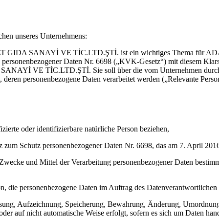
ichen unseres Unternehmens:
AT GIDA SANAYİ VE TİC.LTD.ŞTİ. ist ein wichtiges Thema f
 personenbezogener Daten Nr. 6698 („KVK-Gesetz“) mit diesem Klars
İ VE TİC.LTD.ŞTİ. Sie soll über die vom Unternehmen durchgefü
t, deren personenbezogene Daten verarbeitet werden („Relevante Perso
zierte oder identifizierbare natürliche Person beziehen,
um Schutz personenbezogener Daten Nr. 6698, das am 7. April 2016 i
die Zwecke und Mittel der Verarbeitung personenbezogener Daten bestim
rson, die personenbezogene Daten im Auftrag des Datenverantwortlichen v
assung, Aufzeichnung, Speicherung, Bewahrung, Änderung, Umordnung
oder auf nicht automatische Weise erfolgt, sofern es sich um Daten ha