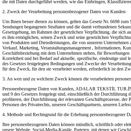
die mit Daten durchgeführt werden, wie das Einbringen, Klassifizier
2. Zweck der Verarbeitung personenbezogener Daten von Kunden:
Um Ihnen besser dienen zu können, gelten das Gesetz Nr. 6698 zum 
Sendungen begangenen Straftaten und die damit verbundenen Sekundä
Gesetzgebung, im Rahmen der gesetzlichen Verpflichtung, die sich au
es ihm ermöglichen, seinen Zweck und seine gesetzlichen Verpflich
von Produkten und Dienstleistungen, die von unserem Unternehmen 
Verkauf, Marketing, Veranstaltungsmanagement , Informationen, Kund
Geschäftsbeziehung mit dem Unternehmen stehen, für Bewerbungen u
Korrektheit und bei Bedarf auf aktuelle, spezifische, eindeutige un
des Gesetzes festgelegten Bedingungen und Zwecke der Verarbeitung
für den Zweck, für den sie verarbeitet werden, erforderlich ist den Zw
3. An wen und zu welchem ​​Zweck können die verarbeiteten persone
Personenbezogene Daten von Kunden, ADALAR TEKSTİL TUR.İNŞAA
und 9 des Gesetzes festgelegt sind, einschließlich der Durchführun
profitieren, der Durchführung der relevanten Geschäftsprozesse, der
Personen des Privatrechts, unseren Geschäftspartnern, unseren Lieferan
4. Methode und Rechtsgrund für die Erhebung personenbezogener Da
Ihre personenbezogenen Daten können mündlich, schriftlich oder ele
unsere Website, Social-Media-Kanäle, Parteien, mit denen wir Geschä